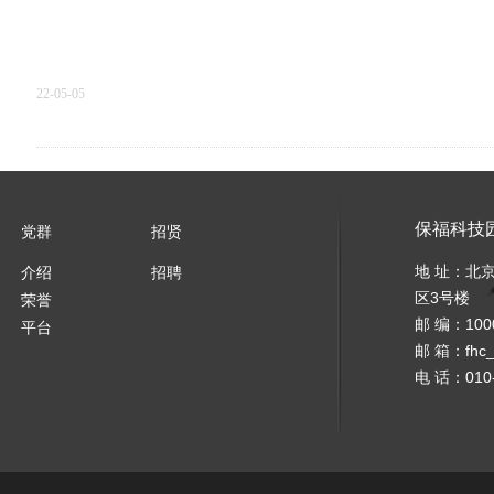
22-05-05
匠心精筑城市生态栖居，勾勒美好生活！
保福科技
党群
招贤
地 址：北
介绍
招聘
区3号楼
荣誉
邮 编：100
平台
21-08-18
邮 箱：
fhc
电 话：010-
上一页
1
2
3
下一页