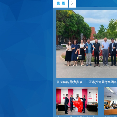
ꁕ
集 团