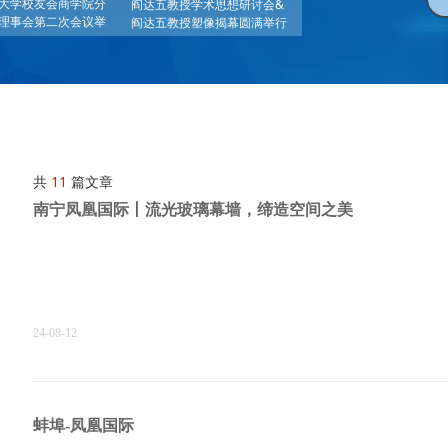
大学校友会商学院分
阎达五教授学术思想研讨会&
理事会第二次会议举
阎达五教授塑像揭幕圆满举行
共
11
篇文章
南宁凤凰国际丨流光玻璃幕墙，缔造空间之美
24-08-12
蚌埠-凤凰国际