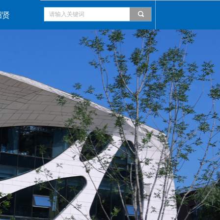
招贤
끠
넲