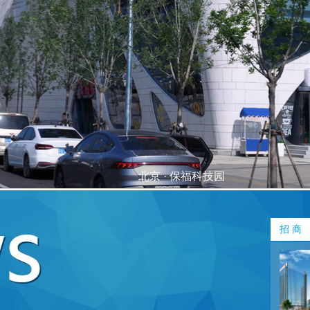
北京 · 保福科技园
招 商