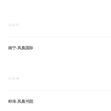
22-05-07
南宁-凤凰国际
22-05-06
蚌埠-凤凰书院