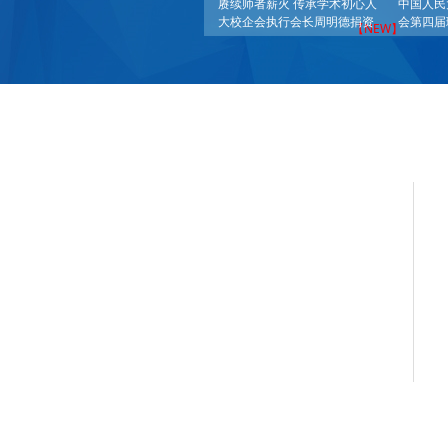
赓续师者薪火 传承学术初心人
中国人民
大校企会执行会长周明德捐资
会第四届
【NEW】
设立阎达五教授塑像
行