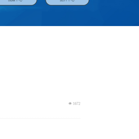
넶
1672