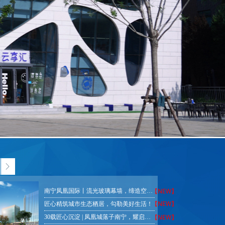
ꁕ
【NEW】
南宁凤凰国际丨流光玻璃幕墙，缔造空间之美
【NEW】
匠心精筑城市生态栖居，勾勒美好生活！
【NEW】
30载匠心沉淀 | 凤凰城落子南宁，耀启城市荣光！