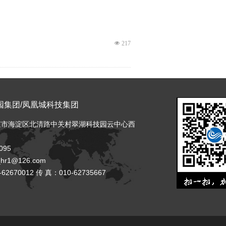
넶
217
园集团
/
凤凰城科技集团
京市海淀区北清路中关村翠湖科技园云中心西
095
넶
837
_hr1@126.com
62670012 传 真：010-62735667