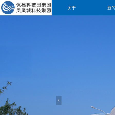
关于
新
넳