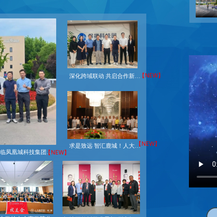
【NEW】
深化跨域联动 共启合作新篇｜三亚市海棠区考察团莅临凤凰城科技集团考察交流
【NEW】
求是致远 智汇鹿城！人大校友企业家齐聚三亚，共绘自贸港合作新蓝图
【NEW】
双向赋能 聚力共赢｜三亚市投促局考察团莅临凤凰城科技集团考察交流