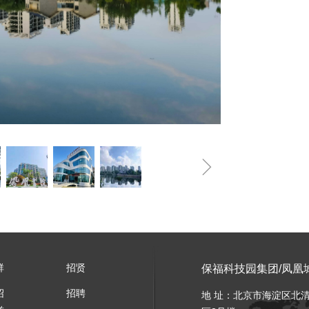
ꁇ
群
招贤
保福科技园集团
/
凤凰
绍
招聘
地 址：北京市海淀区北