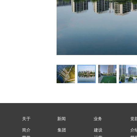
ꁆ
关于
新闻
业务
党
简介
集团
建设
介