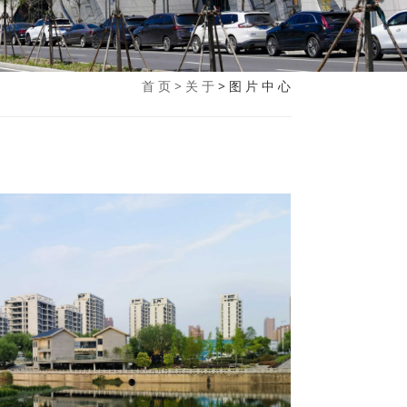
首 页
>
关 于
>
图 片 中 心