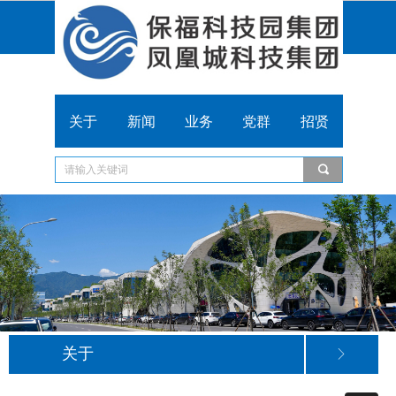
关于
新闻
业务
党群
招贤
끠
关于
ꁕ