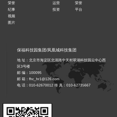
荣誉
运营
荣誉
纪事
投资
平台
视频
图片
保福科技园集团
/
凤凰城科技集团
地 址：北京市海淀区北清路中关村翠湖科技园云中心西
区3号楼
邮 编：100095
邮 箱：
fhc_hr1@126.com
电 话：010-62670012 传 真：010-62735667