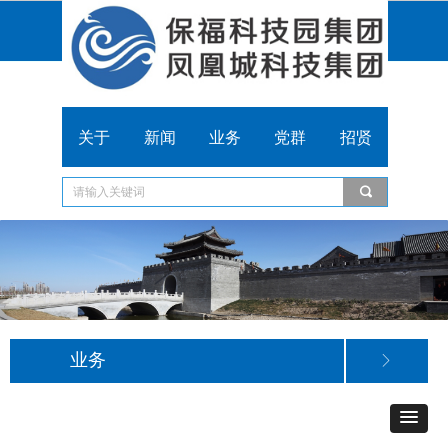
关于
新闻
业务
党群
招贤
끠
业务
ꁕ