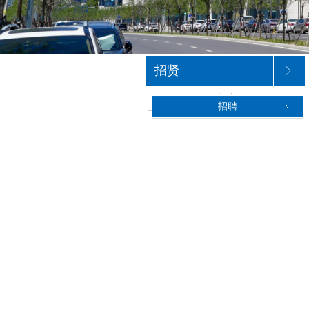
招贤
ꁕ
招贤
ꁕ
招聘