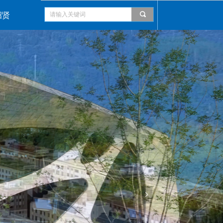
招贤
끠
넲