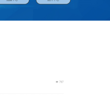
넶
797