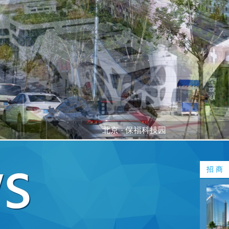
北京 · 保福科技园
招 商