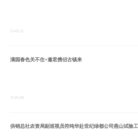
15-05-21
满园春色关不住+邀君携侣古镇来
15-05-08
供销总社农资局副巡视员符纯华赴世纪绿都公司燕山试验