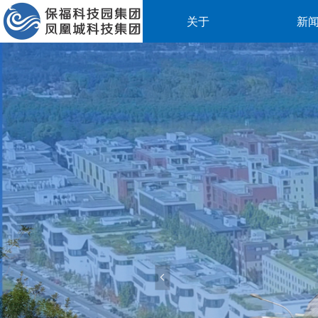
关于
新
넳