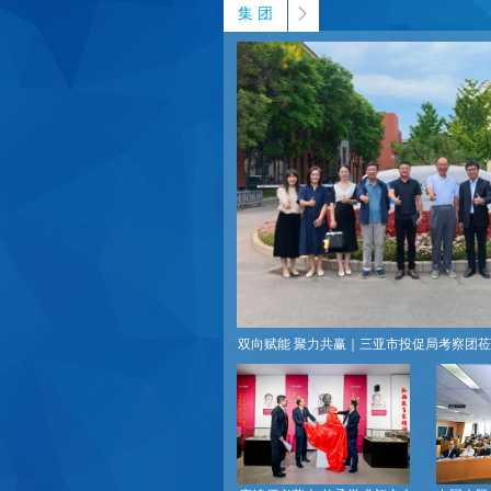
ꁕ
集 团