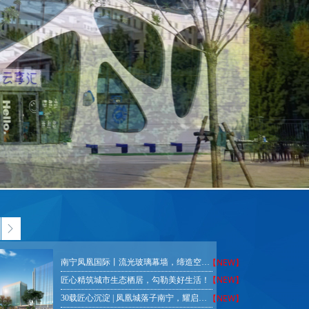
ꁕ
【NEW】
南宁凤凰国际丨流光玻璃幕墙，缔造空间之美
【NEW】
匠心精筑城市生态栖居，勾勒美好生活！
【NEW】
30载匠心沉淀 | 凤凰城落子南宁，耀启城市荣光！