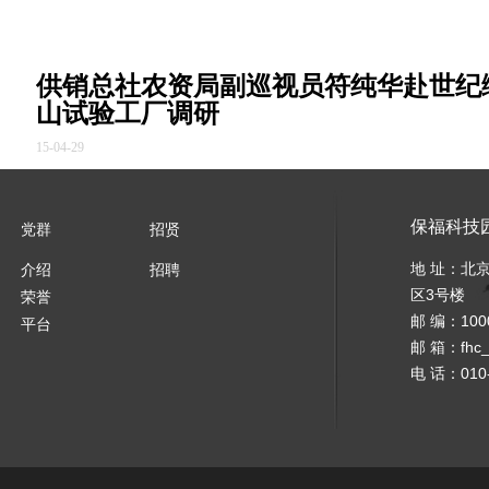
供销总社农资局副巡视员符纯华赴世纪
山试验工厂调研
15-04-29
保福科技
党群
招贤
中关村翠湖科技园 创新服务云总部
地 址：北
介绍
招聘
中关村翠湖科技园 创新服务云总部
区3号楼
荣誉
邮 编：100
平台
邮 箱：
fhc
电 话：010-
15-04-28