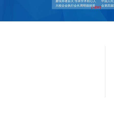
赓续师者薪火 传承学术初心人
中国人民
大校企会执行会长周明德捐资
会第四届
【NEW】
设立阎达五教授塑像
行