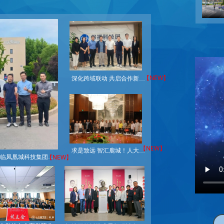
【NEW】
深化跨域联动 共启合作新篇｜三亚市海棠区考察团莅临凤凰城科技集团考察交流
【NEW】
求是致远 智汇鹿城！人大校友企业家齐聚三亚，共绘自贸港合作新蓝图
【NEW】
双向赋能 聚力共赢｜三亚市投促局考察团莅临凤凰城科技集团考察交流