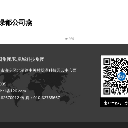
绿都公司燕
넶
930
园集团
/
凤凰城科技集团
京市海淀区北清路中关村翠湖科技园云中心西
095
_hr1@126.com
62670012 传 真：010-62735667
넶
506